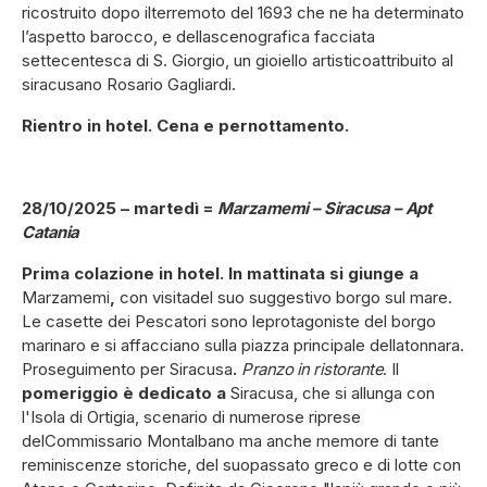
ricostruito dopo ilterremoto del 1693 che ne ha determinato
l’aspetto barocco, e dellascenografica facciata
settecentesca di S. Giorgio, un gioiello artisticoattribuito al
siracusano Rosario Gagliardi.
Rientro in hotel. Cena e pernottamento.
28/10/2025 – martedì =
Marzamemi – Siracusa – Apt
Catania
Prima colazione in hotel. In mattinata si giunge a
Marzamemi
,
con visitadel suo suggestivo borgo sul mare.
Le casette dei Pescatori sono leprotagoniste del borgo
marinaro e si affacciano sulla piazza principale dellatonnara.
Proseguimento per Siracusa
.
Pranzo in ristorante
. Il
pomeriggio è dedicato a
Siracusa, che si allunga con
l'Isola di Ortigia, scenario di numerose riprese
delCommissario Montalbano ma anche memore di tante
reminiscenze storiche, del suopassato greco e di lotte con