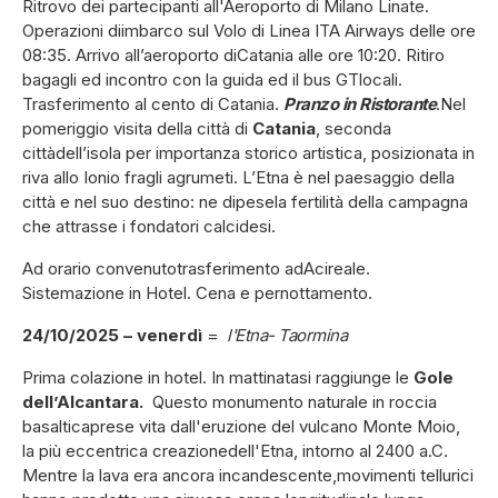
Ritrovo dei partecipanti all'Aeroporto di Milano Linate.
Operazioni diimbarco sul Volo di Linea ITA Airways delle ore
08:35. Arrivo all’aeroporto diCatania alle ore 10:20. Ritiro
bagagli ed incontro con la guida ed il bus GTlocali.
Trasferimento al cento di Catania.
Pranzo in Ristorante
.Nel
pomeriggio visita della città di
Catania
, seconda
cittàdell’isola per importanza storico artistica, posizionata in
riva allo Ionio fragli agrumeti. L’Etna è nel paesaggio della
città e nel suo destino: ne dipesela fertilità della campagna
che attrasse i fondatori calcidesi.
Ad orario convenutotrasferimento adAcireale.
Sistemazione in Hotel. Cena e pernottamento.
24/10/2025 – venerdì
=
l'Etna- Taormina
Prima colazione in hotel. In mattinatasi raggiunge le
Gole
dell’Alcantara.
Questo monumento naturale in roccia
basalticaprese vita dall'eruzione del vulcano Monte Moio,
la più eccentrica creazionedell'Etna, intorno al 2400 a.C.
Mentre la lava era ancora incandescente,movimenti tellurici