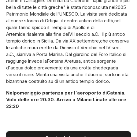
Atene e Cartagine. Definita da Cicerone "lapiù grande e più
bella di tutte le città greche" è stata riconosciuta nel2005
Patrimonio Mondiale dell'UNESCO. La visita sarà dedicata
al cuore storico di Ortigia, il centro antico della città,nel
quale fanno spicco il Tempio di Apollo e di
Artemide,risalente alla fine delVII secolo a.C., il più antico
tempio dorico in Sicilia. Da via XX settembre,che conserva
le antiche mura erette da Dionisio il Vecchio nel IV sec.
a.C., siarriva a Porta Marina. Dal giardino del Foro Italico si
raggiunge invece laFontana Aretusa, antica sorgente
d'acqua dolce proveniente da una grotta chedegrada
verso il mare. Merita una visita anche il duomo, sorto in età
bizantinae costruito su di un antico tempio dorico.
Nelpomeriggio partenza per l'aeroporto diCatania.
Volo delle ore 20:30. Arrivo a Milano Linate alle ore
22:20