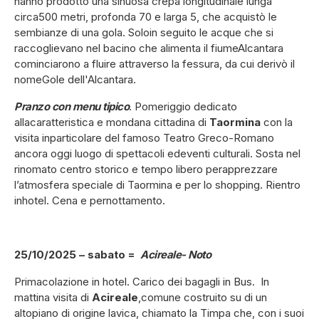
hanno prodotto una sinuosa crepa longitudinale lunga
circa500 metri, profonda 70 e larga 5, che acquistò le
sembianze di una gola. Soloin seguito le acque che si
raccoglievano nel bacino che alimenta il fiumeAlcantara
cominciarono a fluire attraverso la fessura, da cui derivò il
nomeGole dell'Alcantara.
Pranzo con menu tipico
. Pomeriggio dedicato
allacaratteristica e mondana cittadina di
Taormina
con la
visita inparticolare del famoso Teatro Greco-Romano
ancora oggi luogo di spettacoli edeventi culturali. Sosta nel
rinomato centro storico e tempo libero perapprezzare
l’atmosfera speciale di Taormina e per lo shopping. Rientro
inhotel.
Cena e pernottamento.
25/10/2025 – sabato =
Acireale- Noto
Primacolazione in hotel. Carico dei bagagli in Bus. In
mattina visita di
Acireale
,comune costruito su di un
altopiano di origine lavica, chiamato la Timpa che, con i suoi