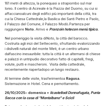
161 metri di altezza, la ponequasi a strapiombo sul mar
Ionio. Il centro di Acireale è la Piazza del Duomo, su cui si
affaccianoalcuni degli edifici più importanti della città, tra
cui la Chiesa Cattedrale,la Basilica dei Santi Pietro e Paolo,
il Palazzo del Comune, il Palazzo Modò.Partenza per
raggiungere
Noto
. Arrivo e
Pranzoin hotecon menù tipico.
Nel pomeriggio la visita diNoto, la città del barocco.
Costruita agli inizi del Settecento, sfruttando evalorizzando
i dislivelli naturali del monte Meti, è un centro urbano
dalfascino inesauribile: tutta la città è un alternarsi di chiese
e palazzi in untripudio decorativo fatto di capitelli, fregi,
volute, putti e mascheroni. Visita della cattedrale,
recentemente riapertadopo un lungo restauro.
Al termine delle visite, trasferimentoa
Ragusa
.
Sistemazione in Hotel. Cena e pernottamento.
26/10/2025– domenica =
ilcastellodi Donnafugata, Punta
Secca con la casa di "Montalbano" e Scicli